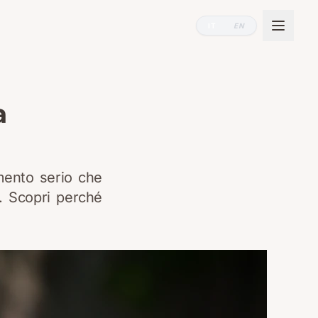
IT
EN
a
amento serio che
a. Scopri perché