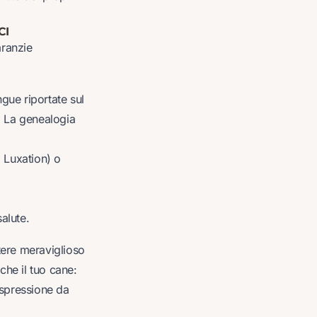
CI
aranzie
ngue riportate sul
. La genealogia
a Luxation) o
alute.
ttere meraviglioso
che il tuo cane:
’espressione da