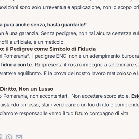
posizioni sono solo un’eventuale applicazione, non lo scopo pri
za pura anche senza, basta guardarlo!”
non è una garanzia. Senza pedigree, non hai alcuna certezza sul
nofilia ufficiale, è un meticcio.
o: il Pedigree come Simbolo di Fiducia
ei Pomerania”, il pedigree ENCI non è un adempimento burocra
 fiducia con te
. Rappresenta il nostro impegno a selezionare so
 carattere equilibrato. È la prova del nostro lavoro meticoloso e 
Diritto, Non un Lusso
uo Pomerania, non accontentarti. Non accettare scorciatoie.
Esi
uistando un lusso, stai rivendicando un tuo diritto e compiendo
d’amore responsabile verso il tuo futuro compagno di vita.