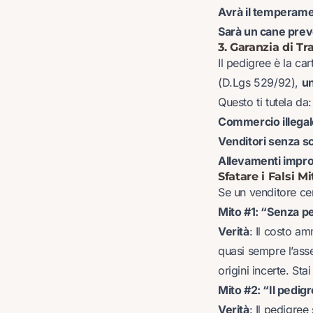
Avrà il temperame
Sarà un cane prev
3. Garanzia di Tr
Il pedigree è la ca
(D.Lgs 529/92),
un
Questo ti tutela da:
Commercio illegale
Venditori senza sc
Allevamenti impro
Sfatare i Falsi Mi
Se un venditore ce
Mito #1: “Senza p
Verità
: Il costo am
quasi sempre l’asse
origini incerte. S
Mito #2: “Il pedigr
Verità
: Il pedigree