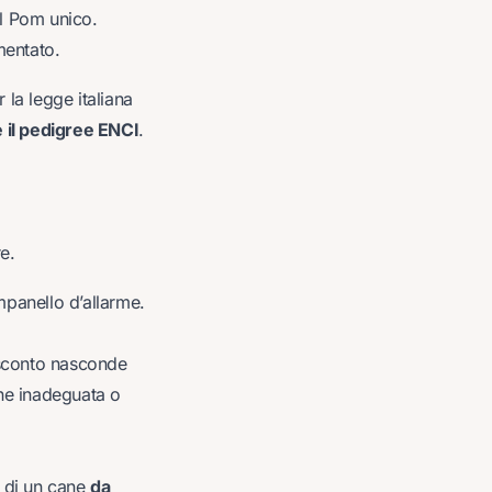
 il Pom unico.
mentato.
 la legge italiana
 il pedigree ENCI
.
e.
mpanello d’allarme.
e sconto nasconde
one inadeguata o
ne di un cane
da