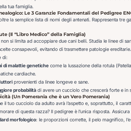
ella tua famiglia.
enealogico: Le 3 Garanzie Fondamentali del Pedigree EN
oltre la semplice lista di nomi degli antenati. Rappresenta tre g
lute (Il “Libro Medico” della Famiglia)
 non si limita ad accoppiare due cani belli. Studia le linee di sa
celte consapevoli, evitando di trasmettere patologie ereditarie
 di:
hi di malattie genetiche
come la lussazione della rotula (Patell
atiche cardiache.
uttori
provenienti da linee longeve e sane.
giore probabilità
di avere un cucciolo che crescerà forte e in s
ipicità (Un Pomerania che è un Vero Pomerania)
e il tuo cucciolo da adulto avrà l’aspetto e, soprattutto, il cara
amorare di questa razza? Il pedigree è l’unica risposta. Assicura 
ndard morfologico
: le proporzioni corrette, il pelo magnifico, l