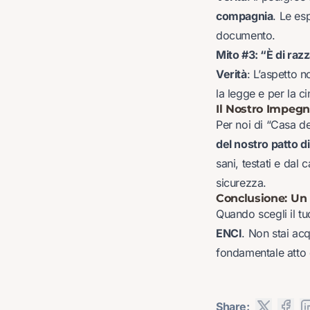
compagnia
. Le es
documento.
Mito #3: “È di raz
Verità
: L’aspetto 
la legge e per la ci
Il Nostro Impegn
Per noi di “Casa d
del nostro patto di
sani, testati e dal
sicurezza.
Conclusione: Un 
Quando scegli il t
ENCI
. Non stai acq
fondamentale atto 
Share: