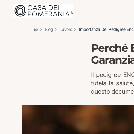
Blog
Lavoro
Importanza Del Pedigree Enc
Perché E
Garanzia
Il pedigree ENC
tutela la salut
questo document