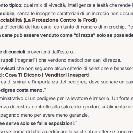
nto tipico
: quel mix di vivacità, intelligenza e lealtà che rende
edibile
, senza le incognite caratteriali di un incrocio non docu
acciabilità (La Protezione Contro le Frodi)
rta d’identità del tuo cane, con tanto di numero di microchip. Per
 cane può essere venduto come “di razza” solo se possiede
 di cuccioli
provenienti dall’estero.
rupoli
(“cagnari”) che vendono meticci per cani di razza.
vvisati
che non seguono alcun criterio di selezione e benesser
ti: Cosa Ti Dicono i Venditori Inesperti
rca di sminuire l’importanza del pedigree, deve suonare un ca
edigree costa meno.”
ministrativo di un pedigree per l’allevatore è irrisorio. Un fort
nza di costosi controlli sulla salute dei genitori, un’alimentazi
tai pagando meno per avere meno garanzie.
ee serve solo se fai le esposizioni.”
 serve prima di tutto a certificare la salute, il carattere e l’origi