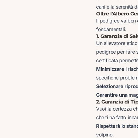
cani e la serenità d
Oltre l’Albero G
Il pedigree va ben 
fondamentali.
1. Garanzia di Sa
Un allevatore etico
pedigree per fare s
certificata permette
Minimizzare i risc
specifiche problem
Selezionare riprod
Garantire una mag
2. Garanzia di T
Vuoi la certezza ch
che ti ha fatto inn
Rispetterà lo sta
volpino.