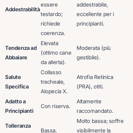
essere
addestrabile,
Addestrabilità
testardo;
eccellente per i
richiede
principianti.
coerenza.
Elevata
Tendenza ad
Moderata (più
(ottimo cane
Abbaiare
gestibile).
da allerta).
Collasso
Salute
Atrofia Retinica
tracheale,
Specifica
(PRA), otiti.
Alopecia X.
Adatto a
Altamente
Con riserva.
Principianti
raccomandato.
Molto bassa; soffre
Tolleranza
Bassa.
visibilmente la