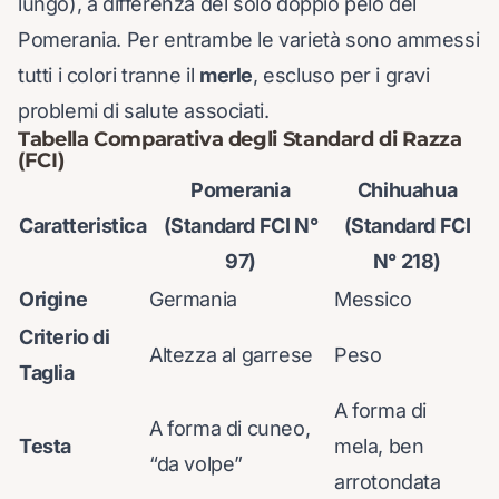
lungo), a differenza del solo doppio pelo del
Pomerania. Per entrambe le varietà sono ammessi
tutti i colori tranne il
merle
, escluso per i gravi
problemi di salute associati.
Tabella Comparativa degli Standard di Razza
(FCI)
Pomerania
Chihuahua
Caratteristica
(Standard FCI N°
(Standard FCI
97)
N° 218)
Origine
Germania
Messico
Criterio di
Altezza al garrese
Peso
Taglia
A forma di
A forma di cuneo,
Testa
mela, ben
“da volpe”
arrotondata