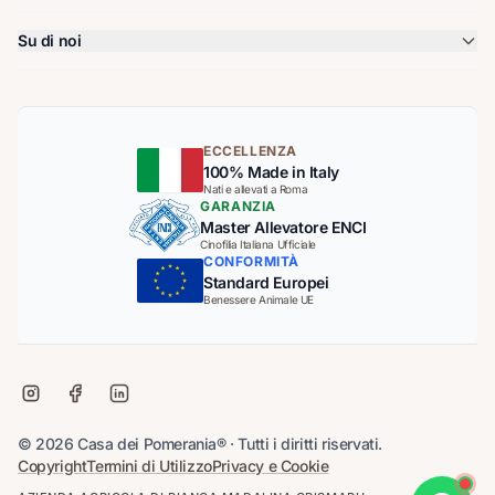
Su di noi
ECCELLENZA
100% Made in Italy
Nati e allevati a Roma
GARANZIA
Master Allevatore ENCI
Cinofilia Italiana Ufficiale
CONFORMITÀ
Standard Europei
Benessere Animale UE
© 2026 Casa dei Pomerania® · Tutti i diritti riservati.
Copyright
Termini di Utilizzo
Privacy e Cookie