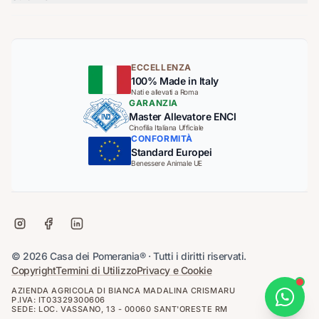
ECCELLENZA
100% Made in Italy
Nati e allevati a Roma
GARANZIA
Master Allevatore ENCI
Cinofilia Italiana Ufficiale
CONFORMITÀ
Standard Europei
Benessere Animale UE
© 2026 Casa dei Pomerania® · Tutti i diritti riservati.
Copyright
Termini di Utilizzo
Privacy e Cookie
AZIENDA AGRICOLA DI BIANCA MADALINA CRISMARU
P.IVA: IT03329300606
SEDE: LOC. VASSANO, 13 - 00060 SANT'ORESTE RM